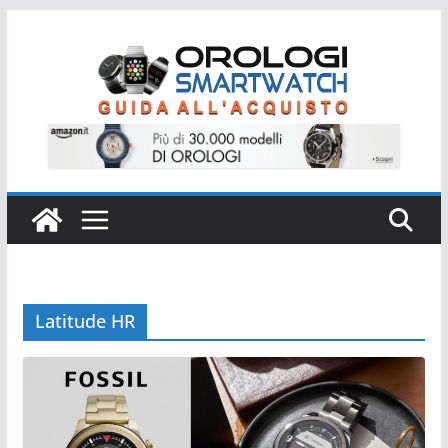
Salta
al
contenuto
Latitude HR