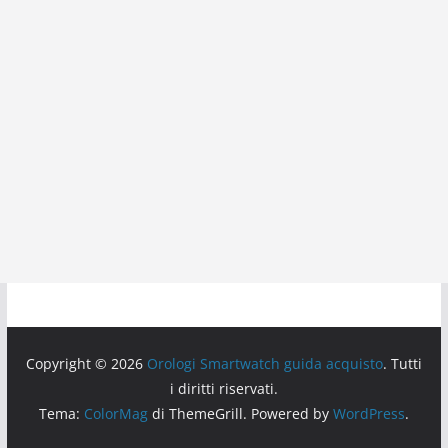
Copyright © 2026
Orologi Smartwatch guida acquisto
. Tutti
i diritti riservati.
Tema:
ColorMag
di ThemeGrill. Powered by
WordPress
.