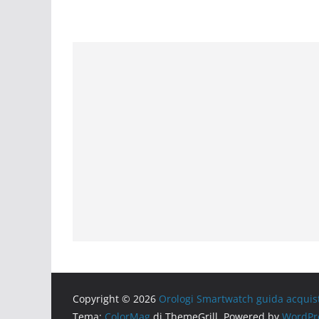
Copyright © 2026
Orologi Smartwatch guida acquis
Tema:
ColorMag
di ThemeGrill. Powered by
WordPr