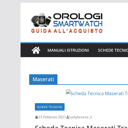
Salta
al
contenuto
MANUALI ISTRUZIONI
SCHEDE TECNI
Maserati
SCHEDE TECNICHE
23 Febbraio 2021
luckybreeze_it
Scheda Tecnica Maserati Tr