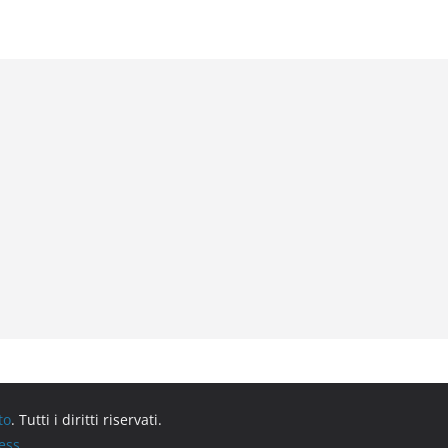
to
. Tutti i diritti riservati.
ess
.