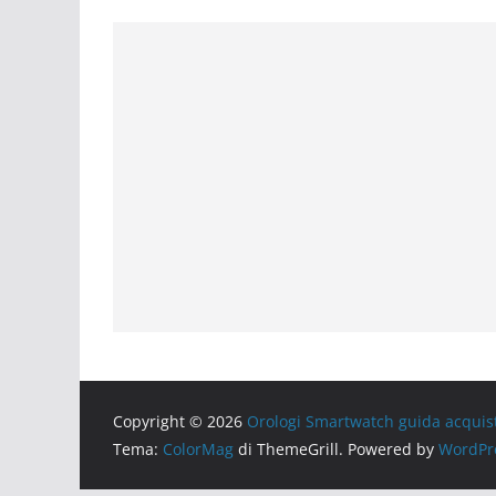
Copyright © 2026
Orologi Smartwatch guida acquis
Tema:
ColorMag
di ThemeGrill. Powered by
WordPr