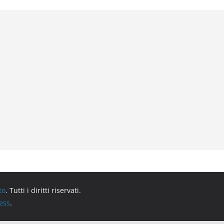
to
. Tutti i diritti riservati.
ess
.