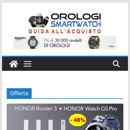
Salta
al
contenuto
Offerta