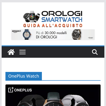
Salta
al
contenuto
OnePlus Watch