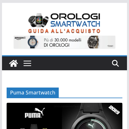
Salta
al
contenuto
Puma Smartwatch