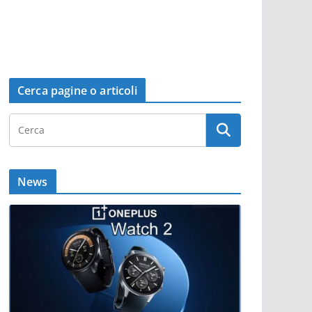
Cerca pagine o articoli
News