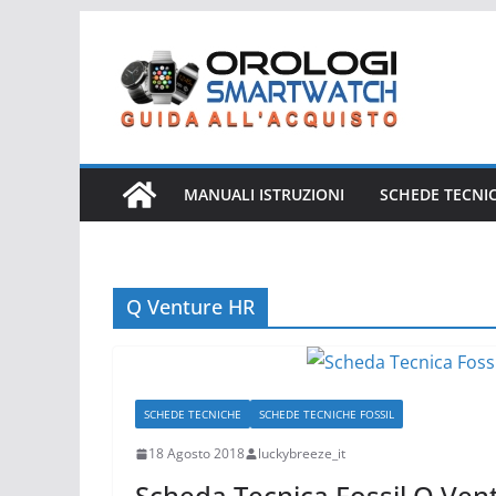
Salta
al
contenuto
MANUALI ISTRUZIONI
SCHEDE TECNI
Q Venture HR
SCHEDE TECNICHE
SCHEDE TECNICHE FOSSIL
18 Agosto 2018
luckybreeze_it
Scheda Tecnica Fossil Q Ve