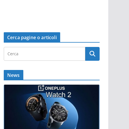
Cerca pagine o articoli
News