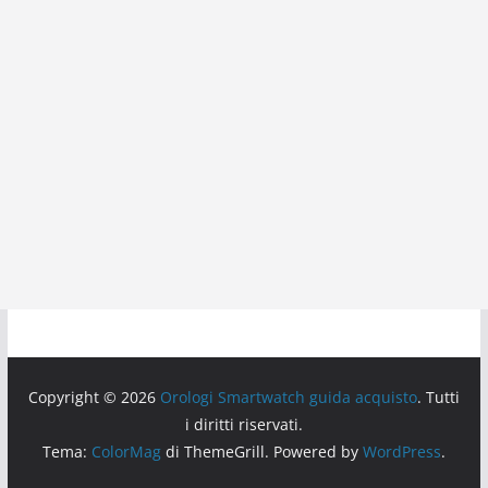
Copyright © 2026
Orologi Smartwatch guida acquisto
. Tutti
i diritti riservati.
Tema:
ColorMag
di ThemeGrill. Powered by
WordPress
.