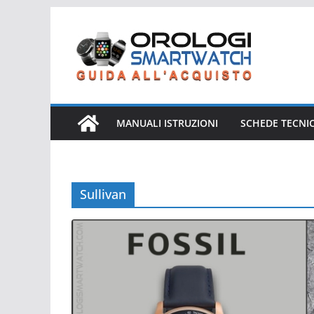
Salta
al
contenuto
MANUALI ISTRUZIONI
SCHEDE TECNI
Sullivan