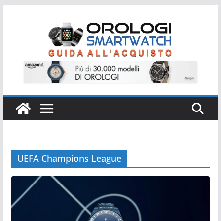
Salta
al
contenuto
UEFA Champions League