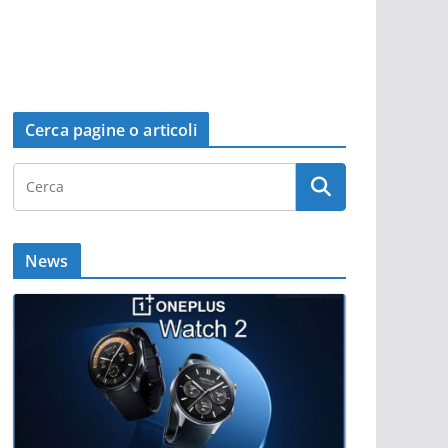
Cerca pagine o articoli
News