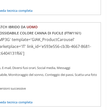
heda tecnica completa
TCH IBRIDO DA
UOMO
OSSIDABILE COLORE CANNA DI FUCILE (
FTW1161)
MP3G' template='GIAK_ProductCarousel'
ketplace='IT' link_id='e593e556-cb3b-4667-8681-
c6404131f66']
, E-mail, Diversi fusi orari, Social media, Messaggi
iabile, Monitoraggio del sonno, Conteggio dei passi, Scatta una foto
versioni successive
heda tecnica completa