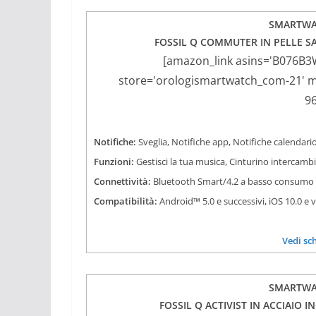
SMARTWA
FOSSIL Q COMMUTER IN PELLE S
[amazon_link asins='B076B3
store='orologismartwatch_com-21' mar
9
Notifiche:
Sveglia, Notifiche app, Notifiche calendario
Funzioni:
Gestisci la tua musica, Cinturino intercamb
Connettività:
Bluetooth Smart/4.2 a basso consumo
Compatibilità:
Android™ 5.0 e successivi, iOS 10.0 e 
Vedi sc
SMARTWA
FOSSIL Q ACTIVIST IN ACCIAIO 