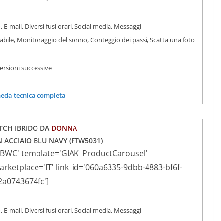
, E-mail, Diversi fusi orari, Social media, Messaggi
iabile, Monitoraggio del sonno, Conteggio dei passi, Scatta una foto
versioni successive
heda tecnica completa
CH IBRIDO DA
DONNA
N ACCIAIO BLU NAVY (
FTW5031)
YBWC' template='GIAK_ProductCarousel'
ketplace='IT' link_id='060a6335-9dbb-4883-bf6f-
2a0743674fc']
, E-mail, Diversi fusi orari, Social media, Messaggi