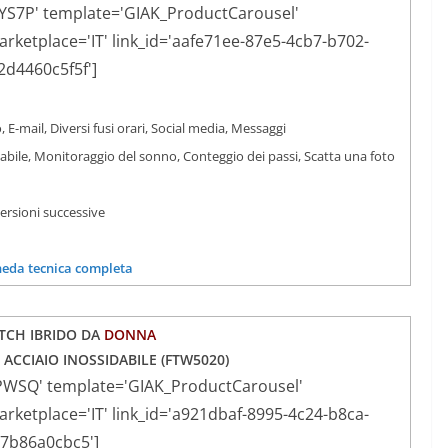
YS7P' template='GIAK_ProductCarousel'
ketplace='IT' link_id='aafe71ee-87e5-4cb7-b702-
2d4460c5f5f']
, E-mail, Diversi fusi orari, Social media, Messaggi
iabile, Monitoraggio del sonno, Conteggio dei passi, Scatta una foto
versioni successive
heda tecnica completa
CH IBRIDO DA
DONNA
 ACCIAIO INOSSIDABILE (
FTW5020)
PWSQ' template='GIAK_ProductCarousel'
ketplace='IT' link_id='a921dbaf-8995-4c24-b8ca-
37b86a0cbc5']