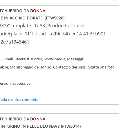
CH IBRIDO DA
DONNA
E IN ACCIAIO DORATO (
FTW5020)
BXYY' template='GIAK_ProductCarousel'
ketplace='IT' link_id='a2f0ed4b-ee14-41e9-b901-
a2e7a194346']
, E-mail, Diversi fusi orari, Social media, Messaggi
iabile, Monitoraggio del sonno, Conteggio dei passi, Scatta una foto
versioni successive
heda tecnica completa
CH IBRIDO DA
DONNA
INTURINO IN PELLE BLU NAVY (
FTW5014
)