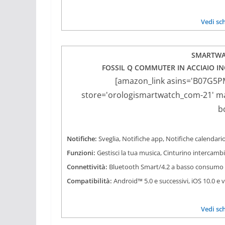
Vedi sc
SMARTWA
FOSSIL Q COMMUTER IN ACCIAIO IN
[amazon_link asins='B07G5P
store='orologismartwatch_com-21' mar
b
Notifiche:
Sveglia, Notifiche app, Notifiche calendario
Funzioni:
Gestisci la tua musica, Cinturino intercamb
Connettività:
Bluetooth Smart/4.2 a basso consumo
Compatibilità:
Android™ 5.0 e successivi, iOS 10.0 e 
Vedi sc