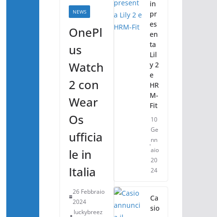
in
NEWS
pr
es
OnePl
en
ta
us
Lil
Watch
y 2
e
2 con
HR
M-
Wear
Fit
Os
10
Ge
ufficia
nn
aio
le in
20
Italia
24
26 Febbraio
Ca
2024
sio
luckybreez