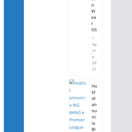
n
W
ea
r
OS
1
Ap
ril
e
20
21
Hu
bl
ot
an
nu
nc
ia
BI