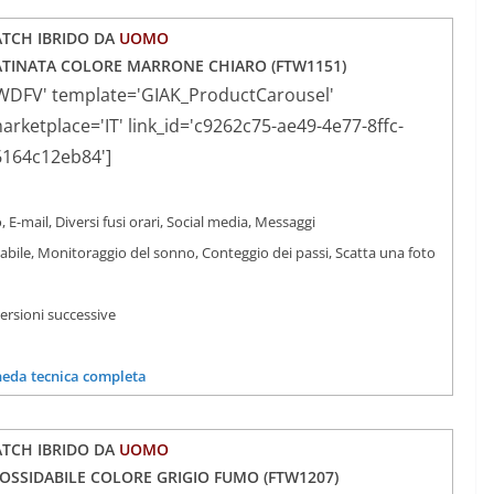
TCH IBRIDO DA
UOMO
ATINATA COLORE MARRONE CHIARO (
FTW1151)
WDFV' template='GIAK_ProductCarousel'
ketplace='IT' link_id='c9262c75-ae49-4e77-8ffc-
6164c12eb84']
, E-mail, Diversi fusi orari, Social media, Messaggi
iabile, Monitoraggio del sonno, Conteggio dei passi, Scatta una foto
versioni successive
heda tecnica completa
TCH IBRIDO DA
UOMO
INOSSIDABILE COLORE GRIGIO FUMO (
FTW1207
)