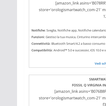
[amazon_link asins='B078RR
store='orologismartwatch_com-21' mar
1
Notifiche:
Sveglia, Notifiche app, Notifiche calendario
Funzioni:
Gestisci la tua musica, Cinturino intercamb
Connettività:
Bluetooth Smart/4.2 a basso consumo
Compatibilità:
Android™ 5.0 e successivi, iOS 10.0 e 
Vedi sc
SMARTWAT
FOSSIL Q VIRGINIA IN
[amazon_link asins='B076B8
store='orologismartwatch_com-21' mar
f