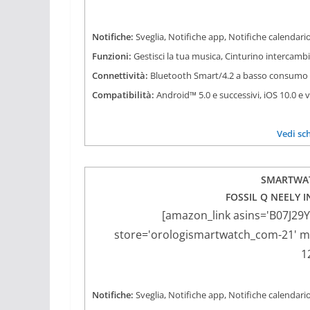
Notifiche:
Sveglia, Notifiche app, Notifiche calendario
Funzioni:
Gestisci la tua musica, Cinturino intercamb
Connettività:
Bluetooth Smart/4.2 a basso consumo
Compatibilità:
Android™ 5.0 e successivi, iOS 10.0 e 
Vedi sc
SMARTWAT
FOSSIL Q NEELY I
[amazon_link asins='B07J29
store='orologismartwatch_com-21' mar
1
Notifiche:
Sveglia, Notifiche app, Notifiche calendario