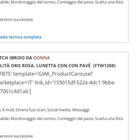
iabile, Monitoraggio del sonno, Conteggio dei passi, Scatta una foto
versioni successive
heda tecnica completa
CH IBRIDO DA
DONNA
LITÀ
ORO ROSA, LUNETTA CON CON PAVÉ
(
FTW1208)
FB7S' template='GIAK_ProductCarousel'
ketplace='IT' link_id='159015df-522e-4dc1-9bbe-
f7061c4d1a6']
, E-mail, Diversi fusi orari, Social media, Messaggi
iabile, Monitoraggio del sonno, Conteggio dei passi, Scatta una foto
versioni successive