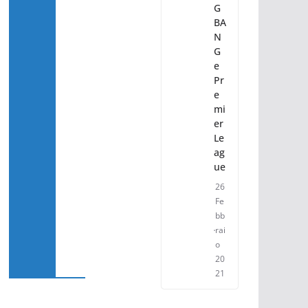
G
BA
N
G
e
Pr
e
mi
er
Le
ag
ue
26
Fe
bb
rai
o
20
21