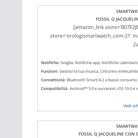
SMARTWAT
FOSSIL Q JACQUELIN
[amazon_link asins='B07F2J
store='orologismartwatch_com-21' mar
2
Notifiche:
Sveglia, Notifiche app, Notifiche calendario
Funzioni:
Gestisci la tua musica, Cinturino intercamb
Connettività:
Bluetooth Smart/4.2 a basso consumo
Compatibilità:
Android™ 5.0 e successivi, iOS 10.0 e 
Vedi sc
SMARTWAT
FOSSIL Q JACQUELINE CON C