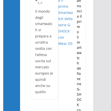
an
e_it
nu
nci
Il mondo
a il
degli
pri
smartwatc
m
h si
o
prepara a
S
un’altra
m
art
svolta con
wa
l’attesa
tc
uscita sul
h
mercato
de
europeo (e
lla
se
quindi
rie
anche su
G-
quello
SH
OC
K
co