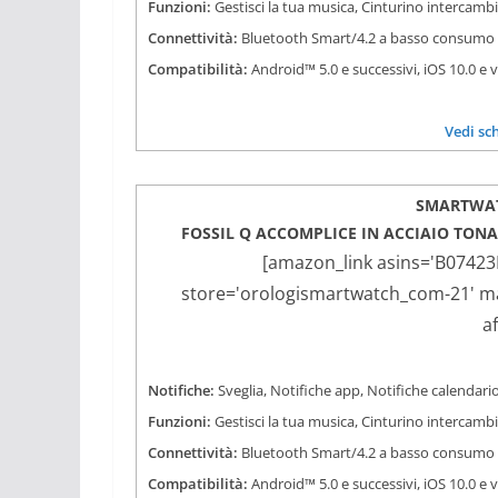
Funzioni:
Gestisci la tua musica, Cinturino intercamb
Connettività:
Bluetooth Smart/4.2 a basso consumo
Compatibilità:
Android™ 5.0 e successivi, iOS 10.0 e 
Vedi sc
SMARTWAT
FOSSIL Q ACCOMPLICE IN ACCIAIO TONA
[amazon_link asins='B07423
store='orologismartwatch_com-21' mar
a
Notifiche:
Sveglia, Notifiche app, Notifiche calendario
Funzioni:
Gestisci la tua musica, Cinturino intercamb
Connettività:
Bluetooth Smart/4.2 a basso consumo
Compatibilità:
Android™ 5.0 e successivi, iOS 10.0 e 