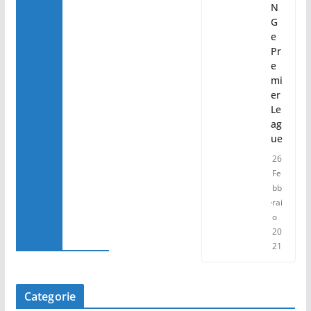
N
G
e
Pr
e
mi
er
Le
ag
ue
26
Fe
bb
rai
o
20
21
Categorie