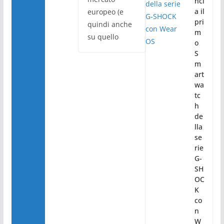
nci
a il
europeo (e
pri
quindi anche
m
su quello
o
S
m
art
wa
tc
h
de
lla
se
rie
G-
SH
OC
K
co
n
W