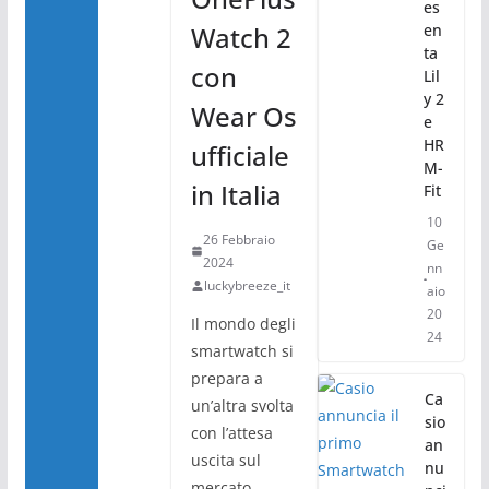
es
Watch 2
en
ta
con
Lil
y 2
Wear Os
e
HR
ufficiale
M-
in Italia
Fit
10
26 Febbraio
Ge
2024
nn
luckybreeze_it
aio
20
Il mondo degli
24
smartwatch si
prepara a
Ca
un’altra svolta
sio
con l’attesa
an
uscita sul
nu
mercato