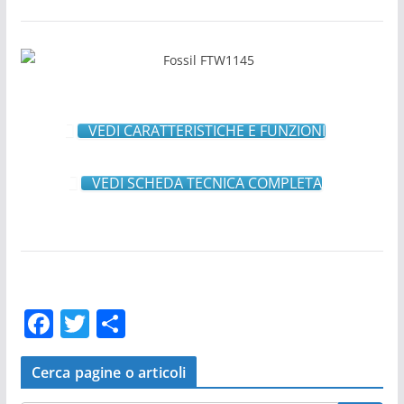
VEDI CARATTERISTICHE E FUNZIONI
VEDI SCHEDA TECNICA COMPLETA
F
T
C
a
w
o
c
itt
n
Cerca pagine o articoli