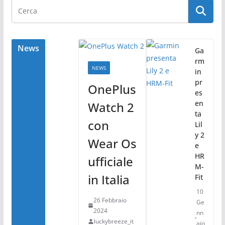
e
er
di
b
vi
o
di
o
News
Ga
rm
k
NEWS
in
pr
OnePlus
es
en
Watch 2
ta
con
Lil
y 2
Wear Os
e
HR
ufficiale
M-
in Italia
Fit
10
26 Febbraio
Ge
2024
nn
luckybreeze_it
aio