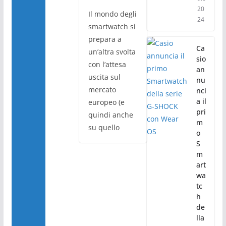
20
Il mondo degli
24
smartwatch si
prepara a
Ca
un’altra svolta
sio
con l’attesa
an
uscita sul
nu
mercato
nci
a il
europeo (e
pri
quindi anche
m
su quello
o
S
m
art
wa
tc
h
de
lla