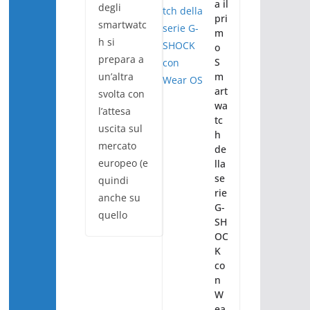
a il
degli
pri
smartwatc
m
h si
o
prepara a
S
un’altra
m
art
svolta con
wa
l’attesa
tc
uscita sul
h
mercato
de
europeo (e
lla
se
quindi
rie
anche su
G-
quello
SH
OC
K
co
n
W
ea