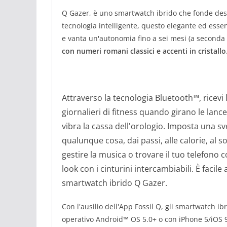
Q Gazer, è uno smartwatch ibrido che fonde desig
tecnologia intelligente, questo elegante ed ess
e vanta un'autonomia fino a sei mesi (a seconda 
con numeri romani classici e accenti in cristallo
Attraverso la tecnologia Bluetooth™, ricevi 
giornalieri di fitness quando girano le lanc
vibra la cassa dell'orologio. Imposta una sve
qualunque cosa, dai passi, alle calorie, al s
gestire la musica o trovare il tuo telefono c
look con i cinturini intercambiabili. È facile 
smartwatch ibrido Q Gazer.
Con l'ausilio dell'App Fossil Q, gli smartwatch ib
operativo Android™ OS 5.0+ o con iPhone 5/iOS 9