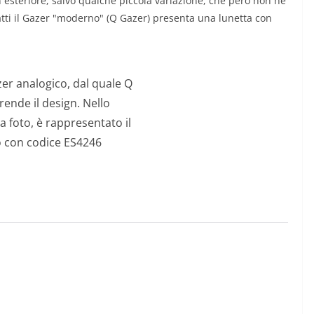
gn esteriore, salvo qualche piccola variazione, che però non ne
fatti il Gazer "moderno" (Q Gazer) presenta una lunetta con
zer analogico, dal quale Q
rende il design. Nello
la foto, è rappresentato il
 con codice ES4246