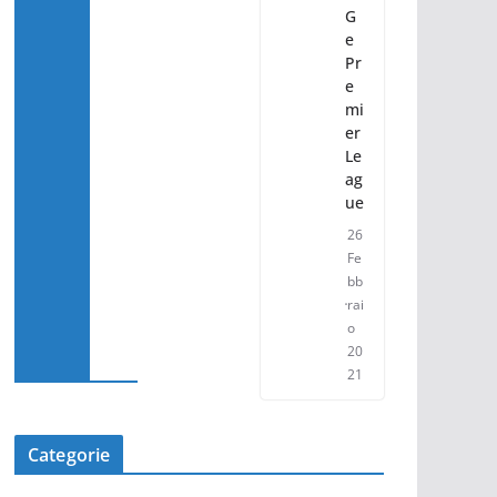
G
e
Pr
e
mi
er
Le
ag
ue
26
Fe
bb
rai
o
20
21
Categorie