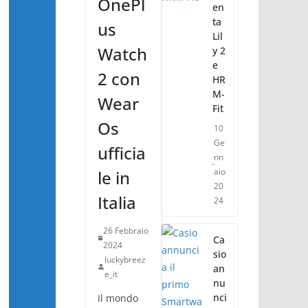
OnePl
en
ta
us
Lil
Watch
y 2
e
2 con
HR
M-
Wear
Fit
Os
10
Ge
ufficia
nn
aio
le in
20
Italia
24
26 Febbraio
Ca
2024
sio
luckybreez
an
e_it
nu
nci
Il mondo