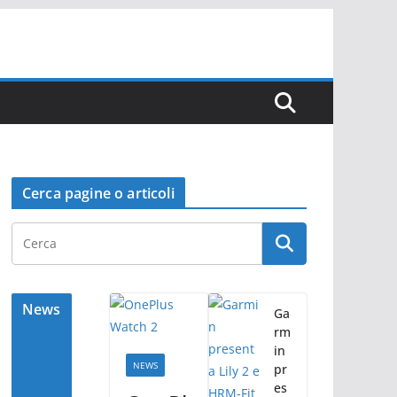
Cerca pagine o articoli
News
Ga
rm
in
NEWS
pr
es