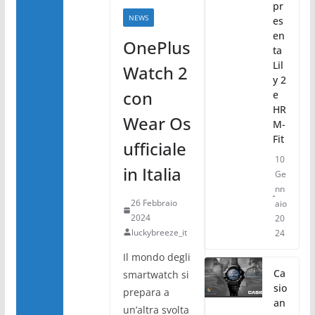
pr
NEWS
es
en
OnePlus
ta
Lil
Watch 2
y 2
con
e
HR
Wear Os
M-
Fit
ufficiale
10
in Italia
Ge
nn
26 Febbraio
aio
2024
20
luckybreeze_it
24
Il mondo degli
Ca
smartwatch si
sio
prepara a
an
un’altra svolta