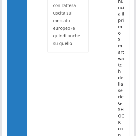
nu
con l’attesa
nci
uscita sul
a il
pri
mercato
m
europeo (e
o
quindi anche
S
su quello
m
art
wa
tc
h
de
lla
se
rie
G-
SH
OC
K
co
n