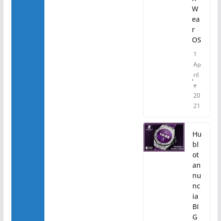
W
ea
r
OS
1
Ap
ril
e
20
21
Hu
bl
ot
an
nu
nc
ia
BI
G