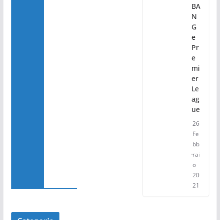
BA
N
G
e
Pr
e
mi
er
Le
ag
ue
26
Fe
bb
rai
o
20
21