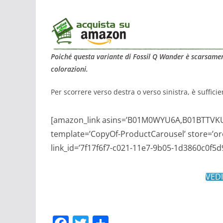
Poiché questa variante di Fossil Q Wander è scarsament
colorazioni.
Per scorrere verso destra o verso sinistra, è sufficie
[amazon_link asins=’B01M0WYU6A,B01BTTVK
template=’CopyOf-ProductCarousel’ store=’or
link_id=’7f17f6f7-c021-11e7-9b05-1d3860c0f5d9
VED