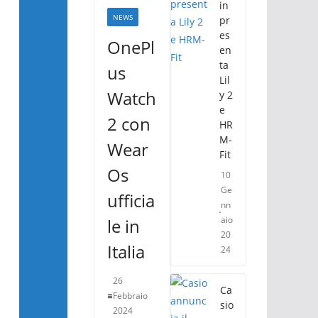
in
NEWS
pr
es
OnePl
en
ta
us
Lil
Watch
y 2
e
2 con
HR
M-
Wear
Fit
Os
10
Ge
ufficia
nn
aio
le in
20
Italia
24
26
Ca
Febbraio
sio
2024