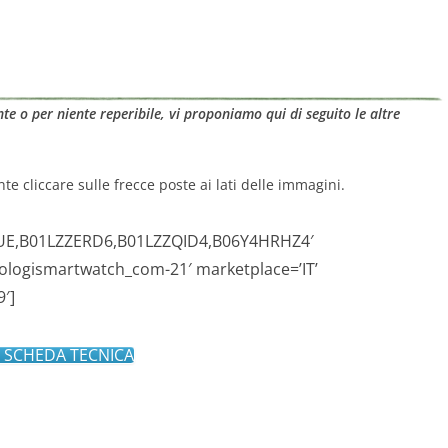
e o per niente reperibile, vi proponiamo qui di seguito le altre
nte cliccare sulle frecce poste ai lati delle immagini.
UE,B01LZZERD6,B01LZZQID4,B06Y4HRHZ4′
ologismartwatch_com-21′ marketplace=’IT’
′]
I SCHEDA TECNICA