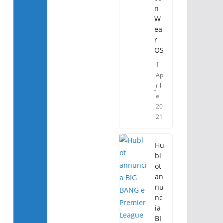
n
W
ea
r
OS
1
Ap
ril
e
20
21
Hu
bl
ot
an
nu
nc
ia
BI