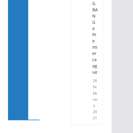
G
BA
N
G
e
Pr
e
mi
er
Le
ag
ue
26
Fe
bb
rai
o
20
21