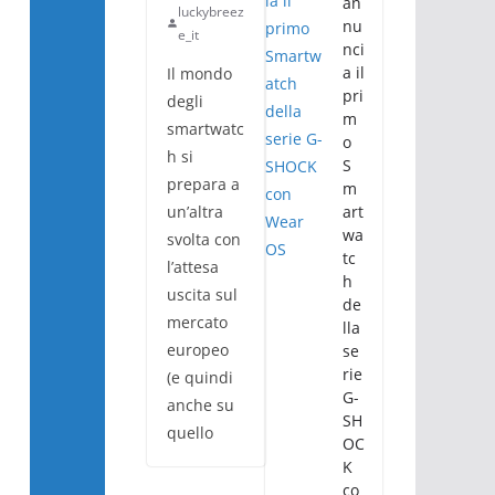
an
luckybreez
nu
e_it
nci
a il
Il mondo
pri
degli
m
smartwatc
o
h si
S
prepara a
m
un’altra
art
wa
svolta con
tc
l’attesa
h
uscita sul
de
mercato
lla
europeo
se
rie
(e quindi
G-
anche su
SH
quello
OC
K
co