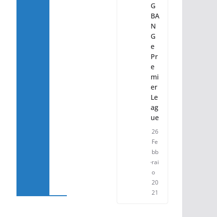
G
BA
N
G
e
Pr
e
mi
er
Le
ag
ue
26
Fe
bb
rai
o
20
21