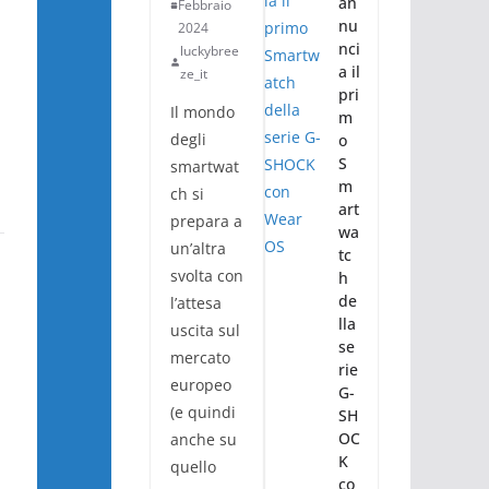
an
Febbraio
nu
2024
nci
luckybree
a il
ze_it
pri
Il mondo
m
degli
o
S
smartwat
m
ch si
art
prepara a
wa
un’altra
tc
svolta con
h
de
l’attesa
lla
uscita sul
se
mercato
rie
europeo
G-
(e quindi
SH
OC
anche su
K
quello
co