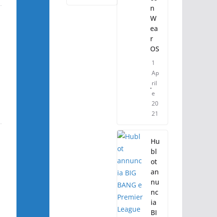
n
W
ea
r
OS
1
Ap
ril
e
20
21
Hu
bl
ot
an
nu
nc
ia
BI