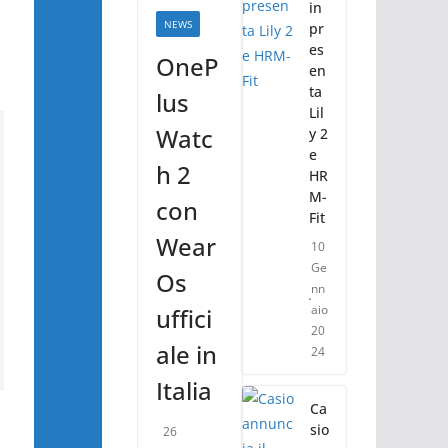
in
NEWS
pr
es
OneP
en
ta
lus
Lil
Watc
y 2
e
h 2
HR
M-
con
Fit
Wear
10
Ge
Os
nn
aio
uffici
20
ale in
24
Italia
Ca
sio
26