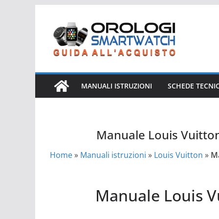
Salta
al
contenuto
MANUALI ISTRUZIONI
SCHEDE TECNI
Manuale Louis Vuitt
Home
»
Manuali istruzioni
»
Louis Vuitton
»
Ma
Manuale Louis Vuitton Tambour Horizon
Manuale Louis V