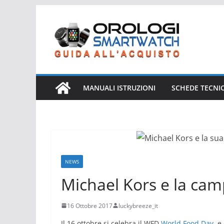
Salta
al
contenuto
MANUALI ISTRUZIONI
SCHEDE TECNI
NEWS
Michael Kors e la ca
16 Ottobre 2017
luckybreeze_it
Il 16 ottobre si celebra il WFD
World Food Day
, e