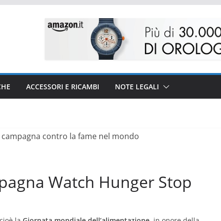
CHE
ACCESSORI E RICAMBI
NOTE LEGALI
mpagna Watch Hunger Stop
 cioè la
Giornata mondiale dell’alimentazione,
in onore della