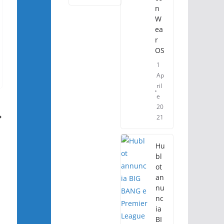
n
W
ea
r
OS
1
Ap
ril
e
20
21
Hu
bl
ot
an
nu
nc
ia
BI