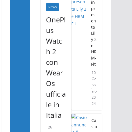
in
NEWS
pr
es
OnePl
en
ta
us
Lil
Watc
y 2
e
h 2
HR
M-
con
Fit
Wear
10
Ge
Os
nn
aio
ufficia
20
le in
24
Italia
Ca
sio
26