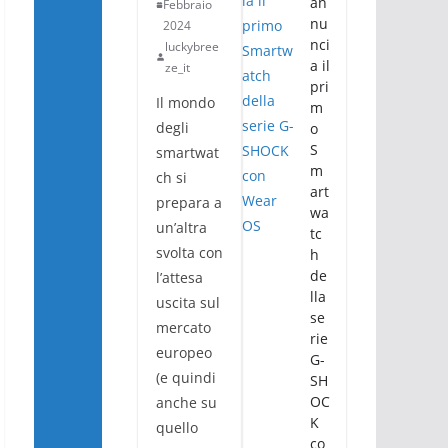
an
Febbraio
nu
2024
nci
luckybree
a il
ze_it
pri
Il mondo
m
degli
o
S
smartwat
m
ch si
art
prepara a
wa
un’altra
tc
svolta con
h
de
l’attesa
lla
uscita sul
se
mercato
rie
europeo
G-
(e quindi
SH
OC
anche su
K
quello
co