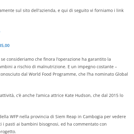
mente sul sito dell'azienda, e qui di seguito vi forniamo i link
0
85,00
 se consideriamo che finora l’operazione ha garantito la
bambini a rischio di malnutrizione. E un impegno costante –
iconosciuto dal World Food Programme, che l’ha nominato Global
ttività, c’è anche l’amica attrice
Kate Hudson
, che dal 2015 lo
della WFP nella provincia di Siem Reap in Cambogia
per vedere
ti i pasti ai bambini bisognosi, ed ha commentato con
rogetto.