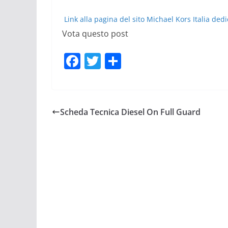
Link alla pagina del sito Michael Kors Italia dedic
Vota questo post
F
T
C
a
w
o
c
itt
n
e
er
di
Scheda Tecnica Diesel On Full Guard
b
vi
o
di
o
k