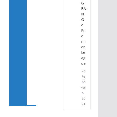
G
BA
N
G
e
Pr
e
mi
er
Le
ag
ue
26
Fe
bb
rai
o
20
21