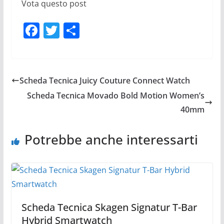
Vota questo post
F
T
C
a
w
o
c
itt
n
e
er
di
Scheda Tecnica Juicy Couture Connect Watch
b
vi
Scheda Tecnica Movado Bold Motion Women’s
o
di
40mm
o
Potrebbe anche interessarti
k
Scheda Tecnica Skagen Signatur T-Bar
Hybrid Smartwatch