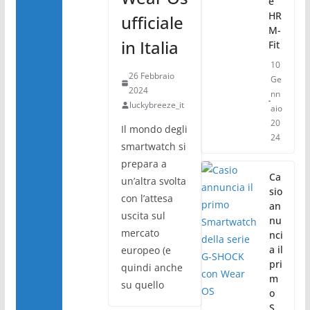
e
HR
ufficiale
M-
in Italia
Fit
10
26 Febbraio
Ge
2024
nn
luckybreeze_it
aio
20
Il mondo degli
24
smartwatch si
prepara a
Ca
un’altra svolta
sio
con l’attesa
an
uscita sul
nu
mercato
nci
a il
europeo (e
pri
quindi anche
m
su quello
o
S