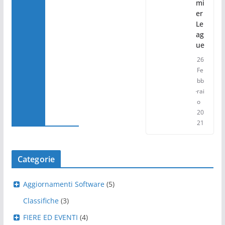
mi
er
Le
ag
ue
26
Fe
bb
rai
o
20
21
Categorie
Aggiornamenti Software
(5)
Classifiche
(3)
FIERE ED EVENTI
(4)