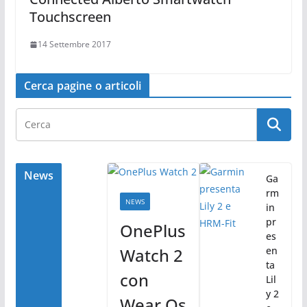
Touchscreen
14 Settembre 2017
Cerca pagine o articoli
News
Ga
rm
NEWS
in
pr
OnePlus
es
Watch 2
en
ta
con
Lil
y 2
Wear Os