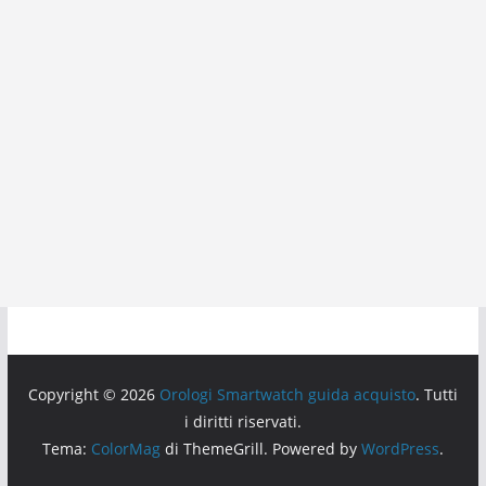
Copyright © 2026
Orologi Smartwatch guida acquisto
. Tutti
i diritti riservati.
Tema:
ColorMag
di ThemeGrill. Powered by
WordPress
.