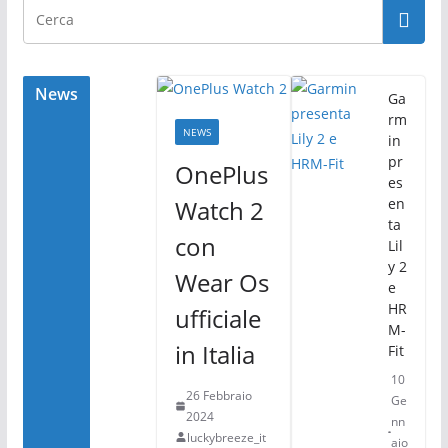
News
Ga
rm
NEWS
in
pr
OnePlus
es
Watch 2
en
ta
con
Lil
y 2
Wear Os
e
HR
ufficiale
M-
in Italia
Fit
10
26 Febbraio
Ge
2024
nn
luckybreeze_it
aio