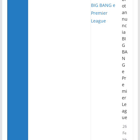
ot
an
nu
nc
ia
BI
G
BA
N
G
e
Pr
e
mi
er
Le
ag
ue
26
Fe
bb