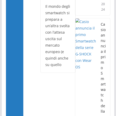
20
Il mondo degli
24
smartwatch si
prepara a
Ca
un’altra svolta
sio
con l’attesa
an
uscita sul
nu
mercato
nci
a il
europeo (e
pri
quindi anche
m
su quello
o
S
m
art
wa
tc
h
de
lla