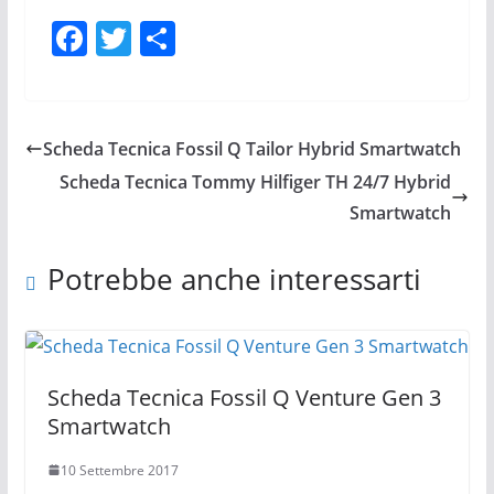
F
T
C
a
w
o
c
itt
n
e
er
di
Scheda Tecnica Fossil Q Tailor Hybrid Smartwatch
b
vi
Scheda Tecnica Tommy Hilfiger TH 24/7 Hybrid
o
di
Smartwatch
o
Potrebbe anche interessarti
k
Scheda Tecnica Fossil Q Venture Gen 3
Smartwatch
10 Settembre 2017