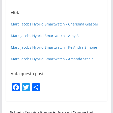
Altri:
Marc Jacobs Hybrid Smartwatch - Charisma Glasper
Marc Jacobs Hybrid Smartwatch - Amy Sall
Marc Jacobs Hybrid Smartwatch - Ke'Andra Simone
Marc Jacobs Hybrid Smartwatch - Amanda Steele
Vota questo post
F
T
C
a
w
o
c
itt
n
e
er
di
Scheda Tecnica Emporio Armani Connected