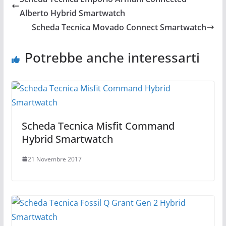
b
vi
Alberto Hybrid Smartwatch
o
di
Scheda Tecnica Movado Connect Smartwatch
o
Potrebbe anche interessarti
k
Scheda Tecnica Misfit Command
Hybrid Smartwatch
21 Novembre 2017