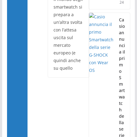
24
smartwatch si
prepara a
Ca
un’altra svolta
sio
con l’attesa
an
uscita sul
nu
mercato
nci
a il
europeo (e
pri
quindi anche
m
su quello
o
S
m
art
wa
tc
h
de
lla
se
rie