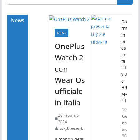
News
Ga
rm
NEWS
in
pr
OnePlus
es
en
Watch 2
ta
con
Lil
y 2
Wear Os
e
HR
ufficiale
M-
in Italia
Fit
10
26 Febbraio
Ge
2024
nn
luckybreeze_it
aio
20
Il mondo degli