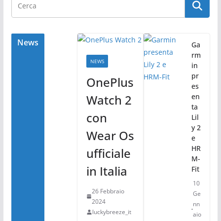
b
vi
o
di
o
News
Ga
rm
k
NEWS
in
pr
OnePlus
es
Watch 2
en
ta
con
Lil
y 2
Wear Os
e
HR
ufficiale
M-
in Italia
Fit
10
26 Febbraio
Ge
2024
nn
luckybreeze_it
aio