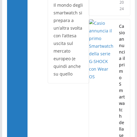
20
Il mondo degli
24
smartwatch si
prepara a
Ca
un’altra svolta
sio
con l’attesa
an
uscita sul
nu
mercato
nci
a il
europeo (e
pri
quindi anche
m
su quello
o
S
m
art
wa
tc
h
de
lla
se