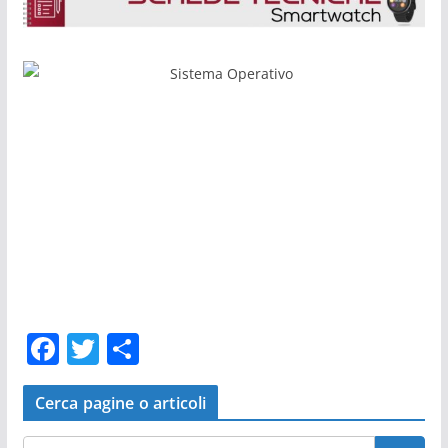
F
T
C
a
w
o
c
itt
n
Cerca pagine o articoli
e
er
di