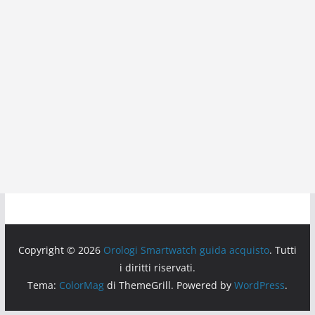
Copyright © 2026
Orologi Smartwatch guida acquisto
. Tutti
i diritti riservati.
Tema:
ColorMag
di ThemeGrill. Powered by
WordPress
.