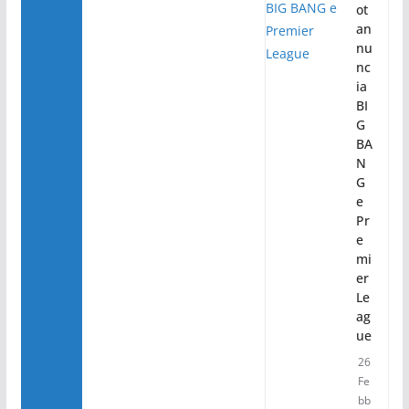
ot
an
nu
nc
ia
BI
G
BA
N
G
e
Pr
e
mi
er
Le
ag
ue
26
Fe
bb