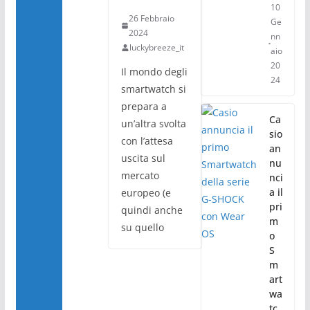
10
26 Febbraio
Ge
2024
nn
luckybreeze_it
aio
20
Il mondo degli
24
smartwatch si
prepara a
Ca
un’altra svolta
sio
con l’attesa
an
uscita sul
nu
mercato
nci
a il
europeo (e
pri
quindi anche
m
su quello
o
S
m
art
wa
tc