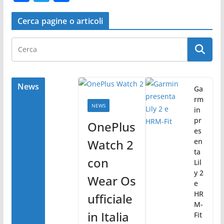
a
w
o
c
itt
n
Cerca pagine o articoli
e
er
di
b
vi
o
di
o
News
Ga
rm
k
NEWS
in
pr
OnePlus
es
Watch 2
en
ta
con
Lil
y 2
Wear Os
e
HR
ufficiale
M-
in Italia
Fit