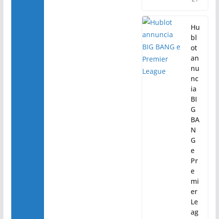
Hu
bl
ot
an
nu
nc
ia
BI
G
BA
N
G
e
Pr
e
mi
er
Le
ag