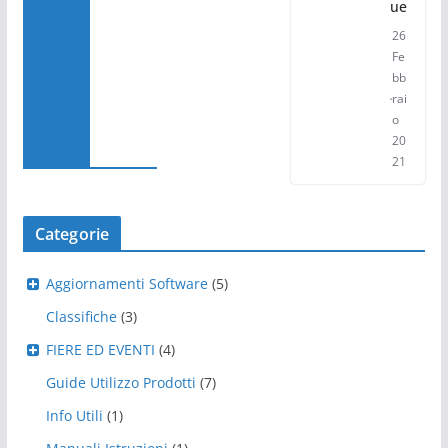
ue
26
Fe
bb
rai
o
20
21
Categorie
Aggiornamenti Software
(5)
Classifiche
(3)
FIERE ED EVENTI
(4)
Guide Utilizzo Prodotti
(7)
Info Utili
(1)