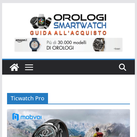
Salta
al
contenuto
Ticwatch Pro