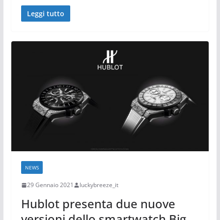
Leggi tutto
NEWS
29 Gennaio 2021
luckybreeze_it
Hublot presenta due nuove
versioni dello smartwatch Big