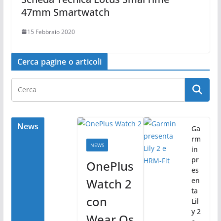
47mm Smartwatch
15 Febbraio 2020
Cerca pagine o articoli
News
Ga
rm
NEWS
in
pr
OnePlus
es
Watch 2
en
ta
con
Lil
y 2
Wear Os