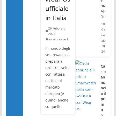
e
HR
ufficiale
M-
in Italia
Fit
10
26 Febbraio
Ge
2024
nn
luckybreeze_it
aio
20
Il mondo degli
24
smartwatch si
prepara a
Ca
un’altra svolta
sio
con l’attesa
an
uscita sul
nu
mercato
nci
a il
europeo (e
pri
quindi anche
m
su quello
o
S