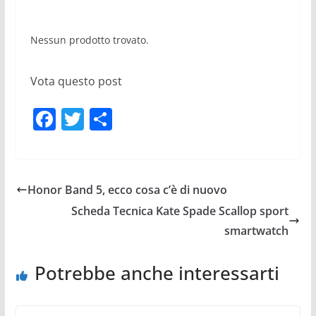
Nessun prodotto trovato.
Vota questo post
F
T
C
a
w
o
c
itt
n
e
er
di
Honor Band 5, ecco cosa c’è di nuovo
b
vi
Scheda Tecnica Kate Spade Scallop sport
o
di
smartwatch
o
Potrebbe anche interessarti
k