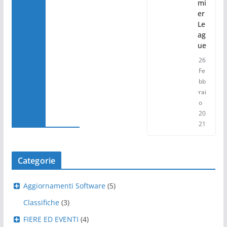
mi
er
Le
ag
ue
26
Fe
bb
rai
o
20
21
Categorie
Aggiornamenti Software
(5)
Classifiche
(3)
FIERE ED EVENTI
(4)