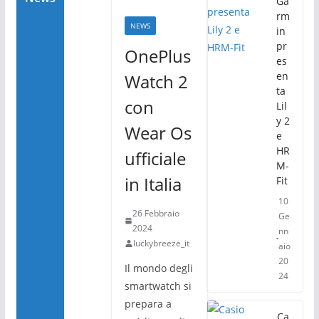
Ga
rm
NEWS
in
pr
OnePlus
es
en
Watch 2
ta
con
Lil
y 2
Wear Os
e
HR
ufficiale
M-
in Italia
Fit
10
26 Febbraio
Ge
2024
nn
luckybreeze_it
aio
20
Il mondo degli
24
smartwatch si
prepara a
Ca