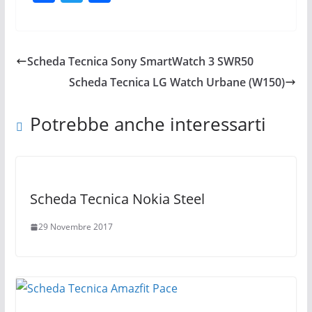
a
w
o
c
itt
n
e
er
di
Scheda Tecnica Sony SmartWatch 3 SWR50
b
vi
Scheda Tecnica LG Watch Urbane (W150)
o
di
o
Potrebbe anche interessarti
k
Scheda Tecnica Nokia Steel
29 Novembre 2017