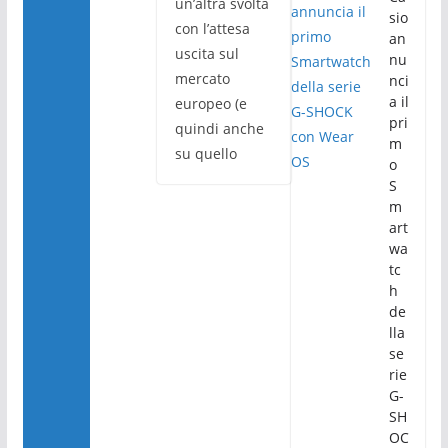
un’altra svolta
sio
con l’attesa
an
uscita sul
nu
mercato
nci
a il
europeo (e
pri
quindi anche
m
su quello
o
S
m
art
wa
tc
h
de
lla
se
rie
G-
SH
OC