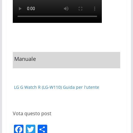
Manuale
LG G Watch R (LG-W110) Guida per l'utente
Vota questo post
F
T
C